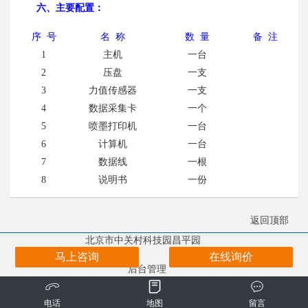
六、主要配置：
序 号
名 称
数 量
备 注
1
主机
一台
2
压盘
一支
3
力值传感器
一支
4
数据采集卡
一个
5
喷墨打印机
一台
6
计算机
一台
7
数据线
一根
8
说明书
一份
返回顶部
北京市中关村科技园昌平园
copyright ©2019
13911152701
马上咨询
在线询价
后台管理
电话
地图
留言