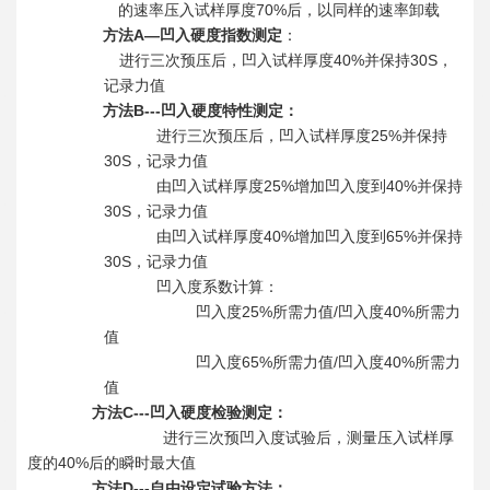
70%
的速率压入试样厚度
后，以同样的速率卸载
A—
方法
凹入硬度指数测定
：
40%
30S
进行三次预压后，凹入试样厚度
并保持
，
记录力值
B---
方法
凹入硬度特性测定：
25%
进行三次预压后，凹入试样厚度
并保持
30S
，记录力值
25%
40%
由凹入试样厚度
增加凹入度到
并保持
30S
，记录力值
40%
65%
由凹入试样厚度
增加凹入度到
并保持
30S
，记录力值
凹入度系数计算：
25%
/
40%
凹入度
所需力值
凹入度
所需力
值
65%
/
40%
凹入度
所需力值
凹入度
所需力
值
C---
方法
凹入硬度检验测定：
进行三次预凹入度试验后，测量压入试样厚
40%
度的
后的瞬时最大值
D---
方法
自由设定试验方法：