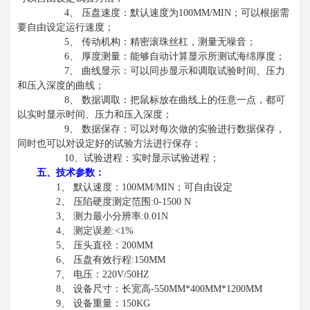
4
、 压盘速度：默认速度为100MM/MIN；可以根据需
要自由设定运行速度；
5
、 传动机构：精密滚珠丝杠，测量无噪音；
6
、 厚度测量：能够自动计算显示所测试海绵厚度；
7
、 曲线显示：可以同步显示和调取试验时间、压力
和压入深度的曲线；
8
、 数据调取：把鼠标放在曲线上的任意一点，都可
以实时显示时间、压力和压入深度；
9
、 数据保存：可以对每次做的实验进行数据保存，
同时也可以对设定好的试验方法进行保存；
10
、试验进程：实时显示试验进程；
五、技术参数：
1
、 默认速度：100MM/MIN；可自由设定
2
、 压陷硬度测定范围:0-1500 N
3
、 测力最小分辨率:0.01N
4
、 测定误差:<1%
5
、 压头直径：200MM
6
、 压盘有效行程:150MM
7
、 电压：220V/50HZ
8
、 设备尺寸：长宽高-550MM*400MM*1200MM
9
、 设备重量：150KG