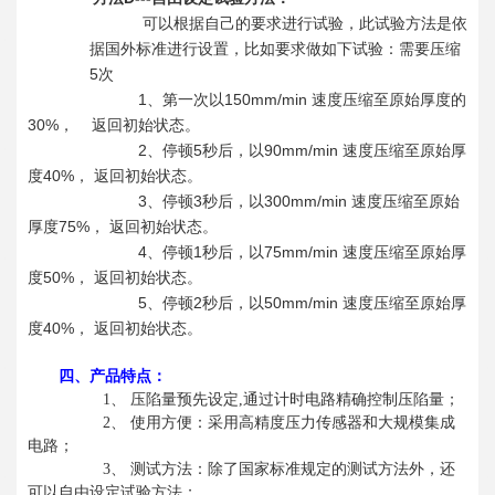
可以根据自己的要求进行试验，此试验方法是依
据国外标准进行设置，比如要求做如下试验：需要压缩
5
次
1
150mm/min
、第一次以
速度压缩至原始厚度的
30%
，
返回初始状态。
2
5
90mm/min
、停顿
秒后，以
速度压缩至原始厚
40%
度
，
返回初始状态。
3
3
300mm/min
、停顿
秒后，以
速度压缩至原始
75%
厚度
，
返回初始状态。
4
1
75mm/min
、停顿
秒后，以
速度压缩至原始厚
50%
度
，
返回初始状态。
5
2
50mm/min
、停顿
秒后，以
速度压缩至原始厚
40%
度
，
返回初始状态。
四、产品特点：
1
、 压陷量预先设定,通过计时电路精确控制压陷量；
2
、 使用方便：采用高精度压力传感器和大规模集成
电路；
3
、 测试方法：除了国家标准规定的测试方法外，还
可以自由设定试验方法；